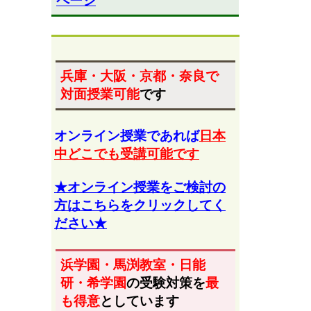
ページ
兵庫・大阪・京都・奈良
で
対面授業可能
です
オンライン授業であれば
日本
中どこでも受講可能です
★オンライン授業をご検討の
方はこちらをクリックしてく
ださい★
浜学園・馬渕教室・日能
研・希学園
の受験対策を
最
も得意
としています