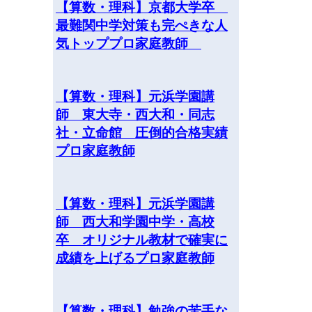
【算数・理科】京都大学卒
最難関中学対策も完ぺきな人
気トッププロ家庭教師
【算数・理科】元浜学園講
師 東大寺・西大和・同志
社・立命館 圧倒的合格実績
プロ家庭教師
【算数・理科】元浜学園講
師 西大和学園中学・高校
卒 オリジナル教材で確実に
成績を上げるプロ家庭教師
【算数・理科】勉強の苦手な