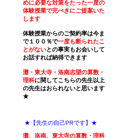
めに必要な対策をたった一度の
体験授業で完ぺきにご提案いた
します
体験授業からのご契約率は今ま
で１００％で
一度も断られたこ
とがない
との事実もお会いして
お話すれば納得できます
灘・東大寺・洛南志望の算数・
理科
に関してこちらの先生以上
の先生はおられないと思います
★
★【先生の自己PRです】★
灘、洛南、東大寺の算数・理科