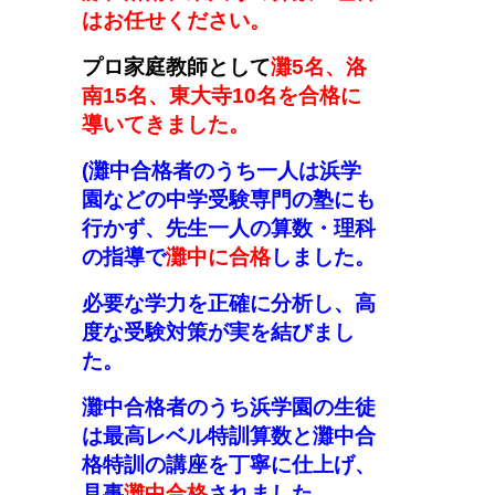
はお任せください。
プロ家庭教師として
灘5名、洛
南15名、東大寺10名を合格に
導いてきました。
(
灘中合格者のうち一人は浜学
園などの中学受験専門の塾にも
行かず
、
先生一人の算数・理科
の指導で
灘中に合格
しました。
必要な学力を正確に分析し、高
度な受験対策が実を結びまし
た。
灘中合格者のうち浜学園の生徒
は最高レベル特訓算数と灘中合
格特訓の講座を丁寧に仕上げ、
見事
灘中合格
されました。