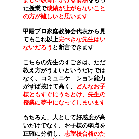
まじい教育にかける情熱
をもっ
た授業で
成績が上がらないこと
の方が難しいと思います
甲陽プロ家庭教師会代表から見
てもこれ以上
完ぺきな先生はい
ないだろう
と断言できます
こちらの先生のすごさは、ただ
教え方がうまいというだけでは
なく、コミュニケーション能力
がずば抜けて高く、
どんなお子
様ともすぐにうちとけ、先生の
授業に夢中になってしまいます
もちろん、人として好感度が高
いだけでなく、お子様の弱点を
正確に分析し、
志望校合格のた