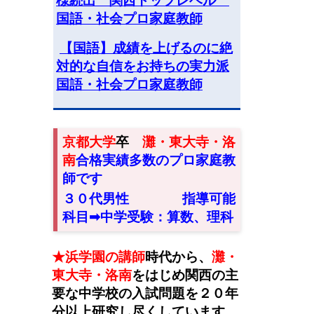
様続出 関西トップレベル
国語・社会プロ家庭教師
【国語】成績を上げるのに絶
対的な自信をお持ちの実力派
国語・社会プロ家庭教師
京都大学
卒
灘・東大寺・洛
南
合格実績多数のプロ家庭教
師です
３０代男性
指導可能
科目➡︎中学受験：算数、理科
★浜学園の講師
時代から
、
灘・
東大寺・洛南
をはじめ関西の主
要な中学校の入試問題を２０年
分以上研究し尽くしています。