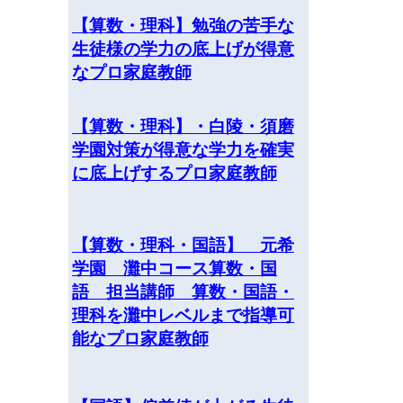
【算数・理科】勉強の苦手な
生徒様の学力の底上げが得意
なプロ家庭教師
【算数・理科】・白陵・須磨
学園対策が得意な学力を確実
に底上げするプロ家庭教師
【算数・理科・国語】 元希
学園 灘中コース算数・国
語 担当講師 算数・国語・
理科を灘中レベルまで指導可
能なプロ家庭教師