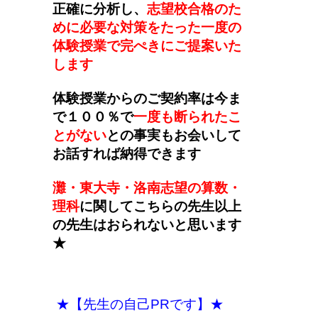
正確に分析し、
志望校合格のた
めに必要な対策をたった一度の
体験授業で完ぺきにご提案いた
します
体験授業からのご契約率は今ま
で１００％で
一度も断られたこ
とがない
との事実もお会いして
お話すれば納得できます
灘・東大寺・洛南志望の算数・
理科
に関してこちらの先生以上
の先生はおられないと思います
★
★【先生の自己PRです】★