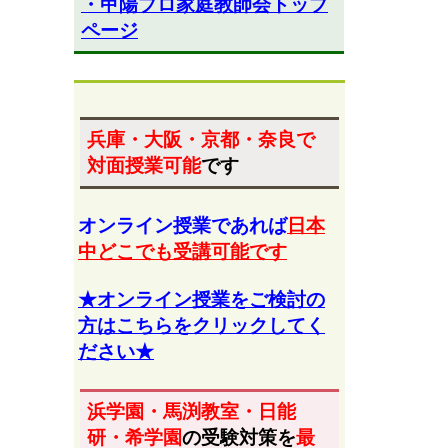
・甲陽プロ家庭教師会トップ
ページ
兵庫・大阪・京都・奈良
で
対面授業可能
です
オンライン授業であれば
日本
中どこでも受講可能です
★オンライン授業をご検討の
方はこちらをクリックしてく
ださい★
浜学園・馬渕教室・日能
研・希学園
の受験対策を
最