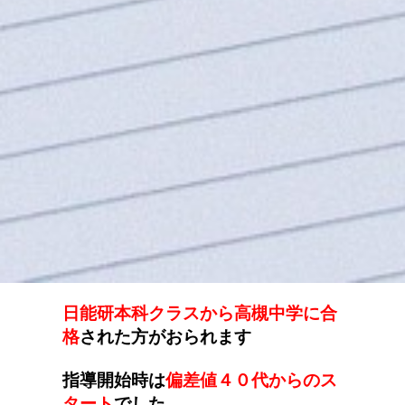
日能研本科クラスから高槻中学に合
格
された方がおられます
指導開始時は
偏差値４０代からのス
タート
でした