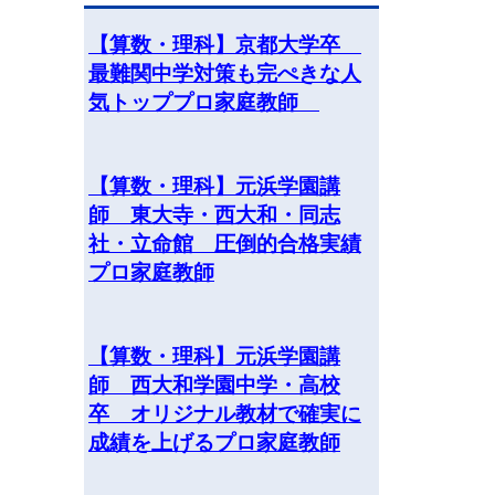
【算数・理科】京都大学卒
最難関中学対策も完ぺきな人
気トッププロ家庭教師
【算数・理科】元浜学園講
師 東大寺・西大和・同志
社・立命館 圧倒的合格実績
プロ家庭教師
【算数・理科】元浜学園講
師 西大和学園中学・高校
卒 オリジナル教材で確実に
成績を上げるプロ家庭教師