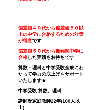
偏差値４０代から偏差値５０以
上の中学に合格するための対策
が得意
です
偏差値５０代から最難関中学に
合格
した実績もお持ちです
算数・理科と中学受験全般にわ
たって学力の底上げをサポート
いたします★
中学受験
算数、理科
講師歴
家庭教師22年(100人以
上)