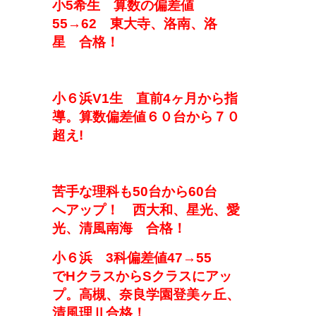
小5希生
算数
の
偏差値
5
5→62
東大寺、洛南、洛
星
合格！
小６
浜V1生
直前4ヶ月から指
導。算数偏差値
６０台から７０
超え!
苦手な理科も
50台から
60台
へ
アップ！
西大和、星光、愛
光、清風南海
合格
！
小
６
浜
3科偏差値47→55
で
H
クラスから
S
クラス
に
アッ
プ。高槻、奈良学園登美ヶ丘、
清風理Ⅱ
合格！