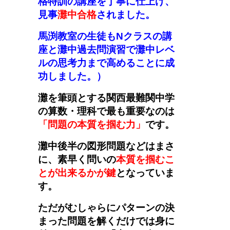
格特訓の講座を丁寧に仕上げ、
見事
灘中合格
されました。
馬渕教室の生徒もNクラスの講
座と灘中過去問演習で灘中レベ
ルの思考力まで高めることに成
功しました。
）
灘を筆頭とする関西最難関中学
の算数・理科で最も重要なのは
「問題の本質を掴む力」
です。
灘中後半の図形問題などはまさ
に、素早く問いの
本質を掴むこ
とが出来るかが鍵
となっていま
す。
ただがむしゃらにパターンの決
まった問題を解くだけでは身に