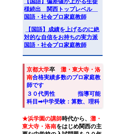
【国語】偏差値が上がる生徒
様続出 関西トップレベル
国語・社会プロ家庭教師
【国語】成績を上げるのに絶
対的な自信をお持ちの実力派
国語・社会プロ家庭教師
京都大学
卒
灘・東大寺・洛
南
合格実績多数のプロ家庭教
師です
３０代男性
指導可能
科目➡︎中学受験：算数、理科
★浜学園の講師
時代から
、
灘・
東大寺・洛南
をはじめ関西の主