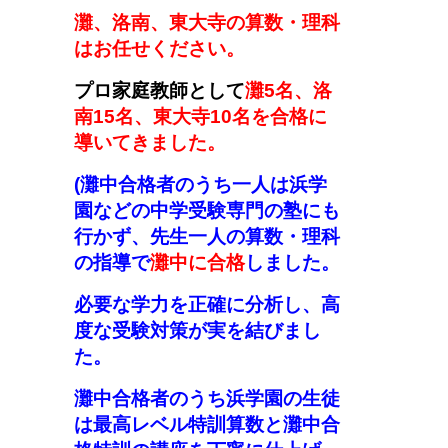
灘、洛南、東大寺の算数・理科
はお任せください。
プロ家庭教師として
灘5名、洛
南15名、東大寺10名を合格に
導いてきました。
(
灘中合格者のうち一人は浜学
園などの中学受験専門の塾にも
行かず
、
先生一人の算数・理科
の指導で
灘中に合格
しました。
必要な学力を正確に分析し、高
度な受験対策が実を結びまし
た。
灘中合格者のうち浜学園の生徒
は最高レベル特訓算数と灘中合