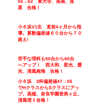
5
5→62
東大寺、洛南、洛
星
合格！
小６
浜V1生
直前4ヶ月から指
導。算数偏差値
６０台から７０
超え!
苦手な理科も
50台から
60台
へ
アップ！
西大和、星光、愛
光、清風南海
合格
！
小
６
浜
3科偏差値47→55
で
H
クラスから
S
クラス
に
アッ
プ。高槻、奈良学園登美ヶ丘、
清風理Ⅱ
合格！