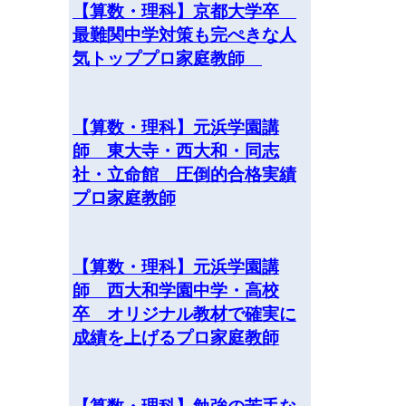
【算数・理科】京都大学卒
最難関中学対策も完ぺきな人
気トッププロ家庭教師
【算数・理科】元浜学園講
師 東大寺・西大和・同志
社・立命館 圧倒的合格実績
プロ家庭教師
【算数・理科】元浜学園講
師 西大和学園中学・高校
卒 オリジナル教材で確実に
成績を上げるプロ家庭教師