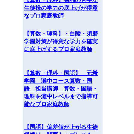
【算数・理科】勉強の苦手な
生徒様の学力の底上げが得意
なプロ家庭教師
【算数・理科】・白陵・須磨
学園対策が得意な学力を確実
に底上げするプロ家庭教師
【算数・理科・国語】 元希
学園 灘中コース算数・国
語 担当講師 算数・国語・
理科を灘中レベルまで指導可
能なプロ家庭教師
【国語】偏差値が上がる生徒