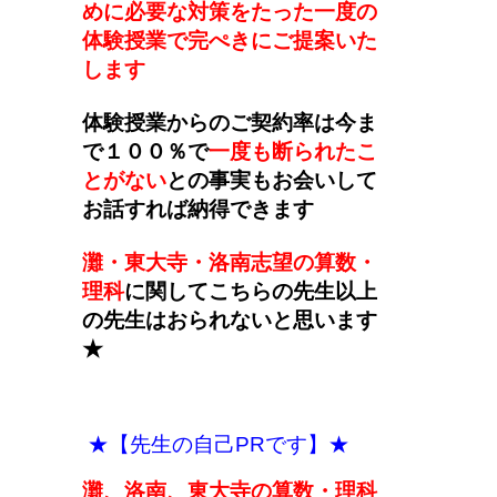
めに必要な対策をたった一度の
体験授業で完ぺきにご提案いた
します
体験授業からのご契約率は今ま
で１００％で
一度も断られたこ
とがない
との事実もお会いして
お話すれば納得できます
灘・東大寺・洛南志望の算数・
理科
に関してこちらの先生以上
の先生はおられないと思います
★
★【先生の自己PRです】★
灘、洛南、東大寺の算数・理科