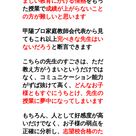
まじい教育にかける情熱
をもっ
た授業で
成績が上がらないこと
の方が難しいと思います
甲陽プロ家庭教師会代表から見
てもこれ以上
完ぺきな先生はい
ないだろう
と断言できます
こちらの先生のすごさは、ただ
教え方がうまいというだけでは
なく、コミュニケーション能力
がずば抜けて高く、
どんなお子
様ともすぐにうちとけ、先生の
授業に夢中になってしまいます
もちろん、人として好感度が高
いだけでなく、お子様の弱点を
正確に分析し、
志望校合格のた