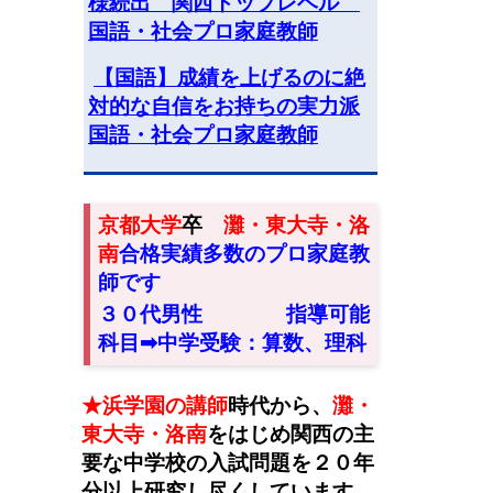
様続出 関西トップレベル
国語・社会プロ家庭教師
【国語】成績を上げるのに絶
対的な自信をお持ちの実力派
国語・社会プロ家庭教師
京都大学
卒
灘・東大寺・洛
南
合格実績多数のプロ家庭教
師です
３０代男性
指導可能
科目➡︎中学受験：算数、理科
★浜学園の講師
時代から
、
灘・
東大寺・洛南
をはじめ関西の主
要な中学校の入試問題を２０年
分以上研究し尽くしています。