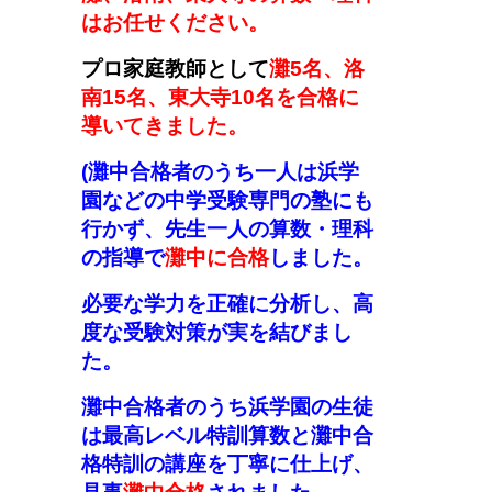
はお任せください。
プロ家庭教師として
灘5名、洛
南15名、東大寺10名を合格に
導いてきました。
(
灘中合格者のうち一人は浜学
園などの中学受験専門の塾にも
行かず
、
先生一人の算数・理科
の指導で
灘中に合格
しました。
必要な学力を正確に分析し、高
度な受験対策が実を結びまし
た。
灘中合格者のうち浜学園の生徒
は最高レベル特訓算数と灘中合
格特訓の講座を丁寧に仕上げ、