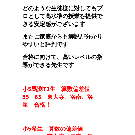
どのような生徒様に対してもプ
ロとして高水準の授業を提供で
きる安定感がございます
またご家庭からも解説が分かり
やすいと評判です
合格に向けて、高いレベルの指
導ができる先生です
小5馬渕T1生
算数偏差値
5
5→
6
3
東大寺、洛南、洛
星
合格！
小5希生
算数
の
偏差値