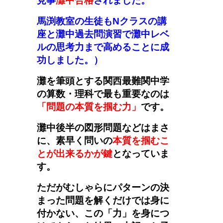
見事
灘中合格
されました。
馬渕教室の生徒もNクラスの講
座と灘中過去問演習で灘中レベ
ルの思考力まで高めることに成
功しました。
）
灘を筆頭とする関西最難関中学
の算数・理科で最も重要なのは
「問題の本質を掴む力」
です。
灘中後半の図形問題などはまさ
に、素早く問いの
本質を掴むこ
とが出来るかが鍵
となっていま
す。
ただがむしゃらにパターンの決
まった問題を解くだけでは身に
付かない、この「力」を身につ