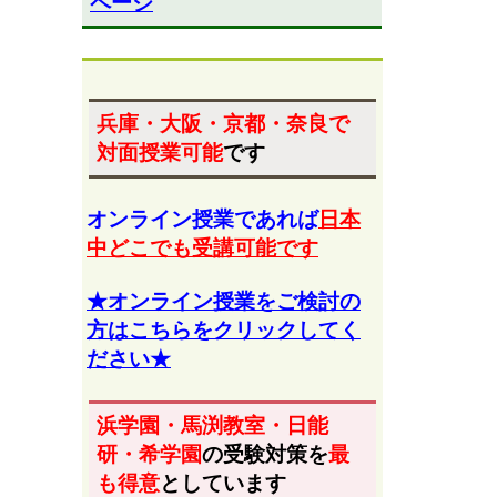
ページ
兵庫・大阪・京都・奈良
で
対面授業可能
です
オンライン授業であれば
日本
中どこでも受講可能です
★オンライン授業をご検討の
方はこちらをクリックしてく
ださい★
浜学園・馬渕教室・日能
研・希学園
の受験対策を
最
も得意
としています