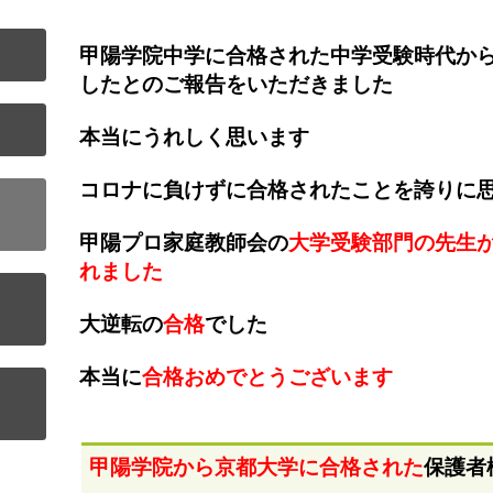
甲陽学院中学に合格された中学受験時代か
したとのご報告をいただきました
本当にうれしく思います
コロナに負けずに合格されたことを誇りに
甲陽プロ家庭教師会の
大学受験部門の先生
れました
大逆転の
合格
でした
本当に
合格おめでとうございます
甲陽学院から京都大学に合格された
保護者