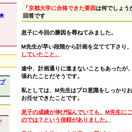
「
京都大学に合格できた要因
は何でしょう
★
回答です
息子に今回の勝因を尋ねてみました。
M先生が早い段階から計画を立てて下さり
していたこと。
途中、計画通りに進まないこともあったが
張れたことだそうです。
プ
私としては、M先生はプロ意識をしっかり
お任せできたことです。
息子の成績が伸び悩んでいても、M先生に
のでは？という信頼がありました。
で