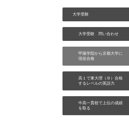
大学受験
大学受験 問い合わせ
甲陽学院から京都大学に
現役合格
高１で東大理（Ⅲ）合格
するレベルの英語力
中高一貫校で上位の成績
を取る