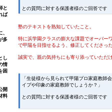
師と
との質問に対する保護者様のご回答です
れば
塾のテキストを熟知していたこと。
に、
特に浜学園クラスの膨大な課題でオーバー
が多
で甲陽を目指せるよう、修正してくださっ
誠実で、親の気持ちにも寄り添っていただ
とし
の情
を困
「生徒様から見られて甲陽プロ家庭教師
イプや印象の家庭教師でしょうか？
」
公開
材料
との質問に対する保護者様のご回答です