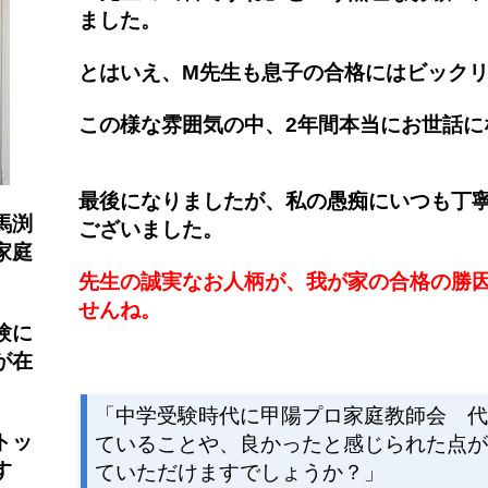
ました。
とはいえ、M先生も息子の合格にはビック
この様な雰囲気の中、2年間本当にお世話に
最後になりましたが、私の愚痴にいつも丁
馬渕
ございました。
家庭
先生の誠実なお人柄が、我が家の合格の勝
せんね。
験に
が在
「中学受験時代に甲陽プロ家庭教師会 
トッ
ていることや、良かったと感じられた点
す
ていただけますでしょうか？」