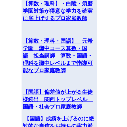
【算数・理科】・白陵・須磨
学園対策が得意な学力を確実
に底上げするプロ家庭教師
【算数・理科・国語】 元希
学園 灘中コース算数・国
語 担当講師 算数・国語・
理科を灘中レベルまで指導可
能なプロ家庭教師
【国語】偏差値が上がる生徒
様続出 関西トップレベル
国語・社会プロ家庭教師
【国語】成績を上げるのに絶
対的な自信をお持ちの実力派