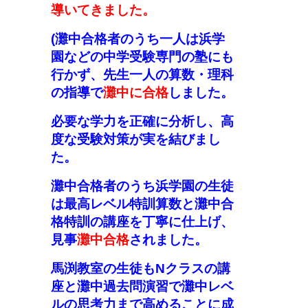
導いてきました。
(
灘中合格者のうち一人は浜学
園などの中学受験専門の塾にも
行かず
、
先生一人の算数・理科
の指導で
灘中に合格
しました。
必要な学力を正確に分析し、高
度な受験対策が実を結びまし
た。
灘中合格者のうち浜学園の生徒
は最高レベル特訓算数と灘中合
格特訓の講座を丁寧に仕上げ、
見事
灘中合格
されました。
馬渕教室の生徒もNクラスの講
座と灘中過去問演習で灘中レベ
ルの思考力まで高めることに成