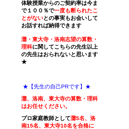
体験授業からのご契約率は今ま
で１００％で
一度も断られたこ
とがない
との事実もお会いして
お話すれば納得できます
灘・東大寺・洛南志望の算数・
理科
に関してこちらの先生以上
の先生はおられないと思います
★
★【先生の自己PRです】★
灘、洛南、東大寺の算数・理科
はお任せください。
プロ家庭教師として
灘5名、洛
南15名、東大寺10名を合格に