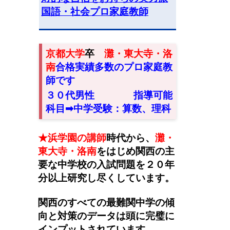
国語・社会プロ家庭教師
京都大学
卒
灘・東大寺・洛
南
合格実績多数のプロ家庭教
師です
３０代男性
指導可能
科目➡︎中学受験：算数、理科
★浜学園の講師
時代から
、
灘・
東大寺・洛南
をはじめ関西の主
要な中学校の入試問題を２０年
分以上研究し尽くしています。
関西のすべての最難関中学の傾
向と対策のデータは頭に完璧に
インプットされています