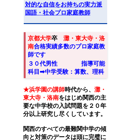
対的な自信をお持ちの実力派
国語・社会プロ家庭教師
京都大学
卒
灘・東大寺・洛
南
合格実績多数のプロ家庭教
師です
３０代男性
指導可能
科目➡︎中学受験：算数、理科
★浜学園の講師
時代から
、
灘・
東大寺・洛南
をはじめ関西の主
要な中学校の入試問題を２０年
分以上研究し尽くしています。
関西のすべての最難関中学の傾
向と対策のデータは頭に完璧に