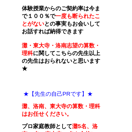
体験授業からのご契約率は今ま
で１００％で
一度も断られたこ
とがない
との事実もお会いして
お話すれば納得できます
灘・東大寺・洛南志望の算数・
理科
に関してこちらの先生以上
の先生はおられないと思います
★
★【先生の自己PRです】★
灘、洛南、東大寺の算数・理科
はお任せください。
プロ家庭教師として
灘5名、洛