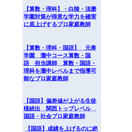
【算数・理科】・白陵・須磨
学園対策が得意な学力を確実
に底上げするプロ家庭教師
【算数・理科・国語】 元希
学園 灘中コース算数・国
語 担当講師 算数・国語・
理科を灘中レベルまで指導可
能なプロ家庭教師
【国語】偏差値が上がる生徒
様続出 関西トップレベル
国語・社会プロ家庭教師
【国語】成績を上げるのに絶