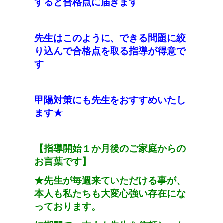
すると合格点に届きます
先生
は
このよう
に、できる問題に絞
り込んで合格点を取る
指導
が得意
で
す
甲陽対策にも先生をおすすめいたし
ます★
【指導開始１か月後のご家庭からの
お言葉です】
★
先生が毎週来ていただける事が、
本人も私たちも大変心強い存在にな
っております。