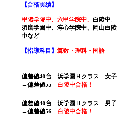
【合格実績】
甲陽学院中、六甲学院中、
白陵中、
須磨学園中、淳心学院中、
岡山白陵
中など
【指導科目】
算数・理科・国語
偏差値40台
浜学園Ｈクラス 女子
→偏差値
55
白陵中合格
！
偏差値40台
浜学園Ｈクラス 男子
→偏差値
56
白陵中合格
！