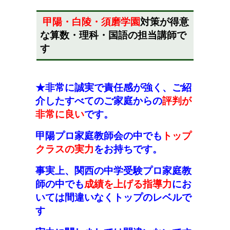
甲陽・白陵・須磨学園
対策が得意
な
算数・理科・国語の担当講師で
す
★非常に誠実で責任感が強く、ご紹
介したすべてのご家庭からの
評判が
非常に良い
です。
甲陽プロ家庭教師会の中でも
トップ
クラスの実力
をお持ちです。
事実上、関西の中学受験プロ家庭教
師の中でも
成績を上げる指導力
にお
いては間違いなくトップのレベルで
す