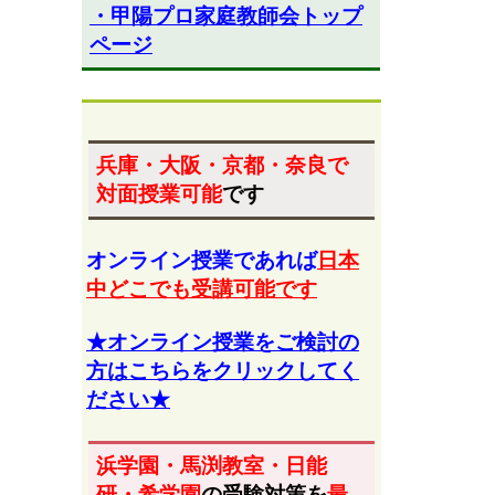
・甲陽プロ家庭教師会トップ
ページ
兵庫・大阪・京都・奈良
で
対面授業可能
です
オンライン授業であれば
日本
中どこでも受講可能です
★オンライン授業をご検討の
方はこちらをクリックしてく
ださい★
浜学園・馬渕教室・日能
研・希学園
の受験対策を
最