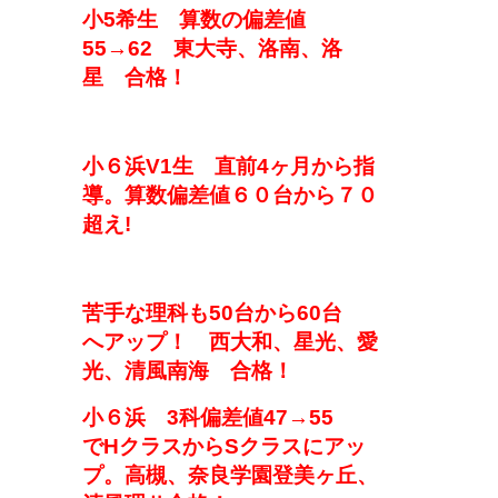
小5希生
算数
の
偏差値
5
5→62
東大寺、洛南、洛
星
合格！
小６
浜V1生
直前4ヶ月から指
導。算数偏差値
６０台から７０
超え!
苦手な理科も
50台から
60台
へ
アップ！
西大和、星光、愛
光、清風南海
合格
！
小
６
浜
3科偏差値47→55
で
H
クラスから
S
クラス
に
アッ
プ。高槻、奈良学園登美ヶ丘、