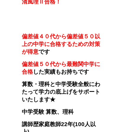
清風理Ⅱ
合格！
偏差値４０代から偏差値５０以
上の中学に合格するための対策
が得意
です
偏差値５０代から最難関中学に
合格
した実績もお持ちです
算数・理科と中学受験全般にわ
たって学力の底上げをサポート
いたします★
中学受験
算数、理科
講師歴
家庭教師22年(100人以
上)