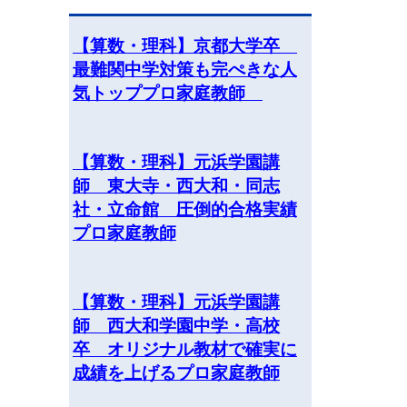
【算数・理科】京都大学卒
最難関中学対策も完ぺきな人
気トッププロ家庭教師
【算数・理科】元浜学園講
師 東大寺・西大和・同志
社・立命館 圧倒的合格実績
プロ家庭教師
【算数・理科】元浜学園講
師 西大和学園中学・高校
卒 オリジナル教材で確実に
成績を上げるプロ家庭教師