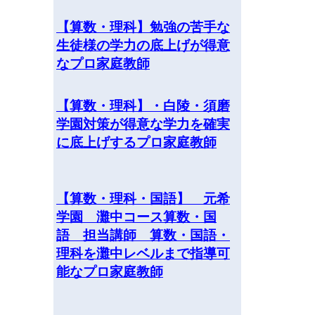
【算数・理科】勉強の苦手な
生徒様の学力の底上げが得意
なプロ家庭教師
【算数・理科】・白陵・須磨
学園対策が得意な学力を確実
に底上げするプロ家庭教師
【算数・理科・国語】 元希
学園 灘中コース算数・国
語 担当講師 算数・国語・
理科を灘中レベルまで指導可
能なプロ家庭教師