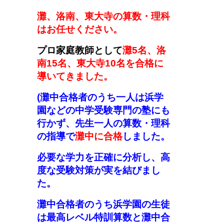
灘、洛南、東大寺の算数・理科
はお任せください。
プロ家庭教師として
灘5名、洛
南15名、東大寺10名を合格に
導いてきました。
(
灘中合格者のうち一人は浜学
園などの中学受験専門の塾にも
行かず
、
先生一人の算数・理科
の指導で
灘中に合格
しました。
必要な学力を正確に分析し、高
度な受験対策が実を結びまし
た。
灘中合格者のうち浜学園の生徒
は最高レベル特訓算数と灘中合