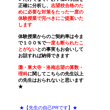
正確に分析し、
志望校合格のた
めに必要な対策をたった一度の
体験授業で完ぺきにご提案いた
します
体験授業からのご契約率は今ま
で１００％で
一度も断られたこ
とがない
との事実もお会いして
お話すれば納得できます
灘・東大寺・洛南志望の算数・
理科
に関してこちらの先生以上
の先生はおられないと思います
★
★【先生の自己PRです】★