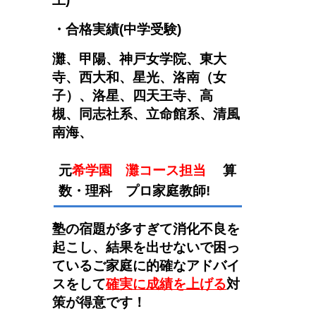
・合格実績(中学受験)
灘、
甲陽、神戸女学院、
東大
寺、西大和、星光、洛南
（女
子）
、洛星、四天王寺
、高
槻
、
同志社系、立命館系、清風
南海、
元
希学園 灘コース
担当
算
数・理科
プロ家庭教師!
塾の宿題が多すぎて消化不良を
起こし、結果を出せないで困っ
ているご家庭に的確なアドバイ
スをして
確実に成績を上げる
対
策
が得意です！