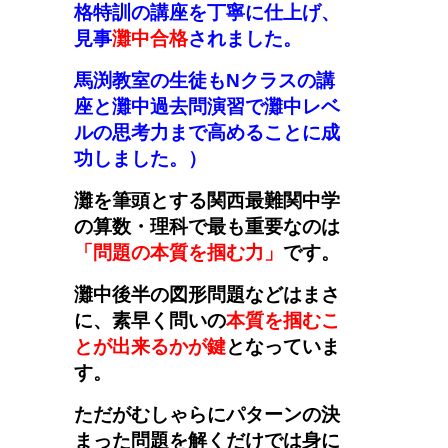
格特訓の講座を丁寧に仕上げ、
見事
灘中合格
されました。
馬渕教室の生徒もNクラスの講
座と灘中過去問演習で灘中レベ
ルの思考力まで高めることに成
功しました。
）
灘を筆頭とする関西最難関中学
の算数・理科で最も重要なのは
「問題の本質を掴む力」
です。
灘中後半の図形問題などはまさ
に、素早く問いの
本質を掴むこ
とが出来るかが鍵
となっていま
す。
ただがむしゃらにパターンの決
まった問題を解くだけでは身に