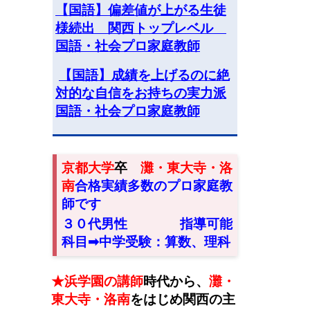
【国語】偏差値が上がる生徒
様続出 関西トップレベル
国語・社会プロ家庭教師
【国語】成績を上げるのに絶
対的な自信をお持ちの実力派
国語・社会プロ家庭教師
京都大学
卒
灘・東大寺・洛
南
合格実績多数のプロ家庭教
師です
３０代男性
指導可能
科目➡︎中学受験：算数、理科
★浜学園の講師
時代から
、
灘・
東大寺・洛南
をはじめ関西の主